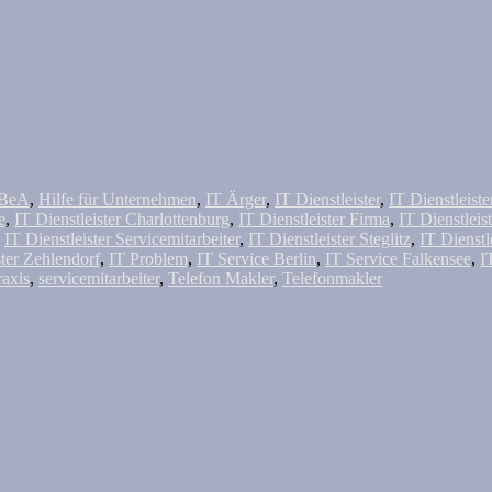
BeA
,
Hilfe für Unternehmen
,
IT Ärger
,
IT Dienstleister
,
IT Dienstleist
e
,
IT Dienstleister Charlottenburg
,
IT Dienstleister Firma
,
IT Dienstleis
,
IT Dienstleister Servicemitarbeiter
,
IT Dienstleister Steglitz
,
IT Dienstl
ster Zehlendorf
,
IT Problem
,
IT Service Berlin
,
IT Service Falkensee
,
I
raxis
,
servicemitarbeiter
,
Telefon Makler
,
Telefonmakler