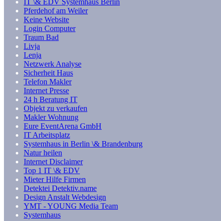
IT \& EDV Systemhaus Berlin
Pferdehof am Weiler
Keine Website
Login Computer
Traum Bad
Livja
Lenja
Netzwerk Analyse
Sicherheit Haus
Telefon Makler
Internet Presse
24 h Beratung IT
Objekt zu verkaufen
Makler Wohnung
Eure EventArena GmbH
IT Arbeitsplatz
Systemhaus in Berlin \& Brandenburg
Natur heilen
Internet Disclaimer
Top 1 IT \& EDV
Mieter Hilfe Firmen
Detektei Detektiv.name
Design Anstalt Webdesign
YMT - YOUNG Media Team
Systemhaus