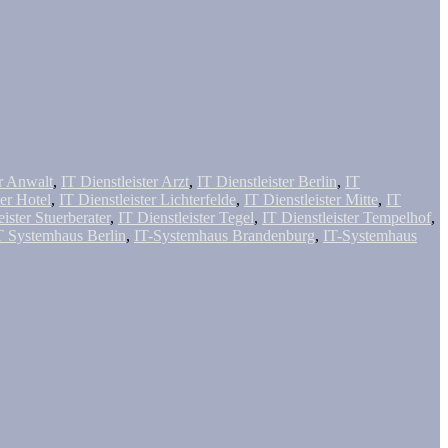
er Anwalt
,
IT Dienstleister Arzt
,
IT Dienstleister Berlin
,
IT
ter Hotel
,
IT Dienstleister Lichterfelde
,
IT Dienstleister Mitte
,
IT
eister Stuerberater
,
IT Dienstleister Tegel
,
IT Dienstleister Tempelhof
,
T Systemhaus Berlin
,
IT-Systemhaus Brandenburg
,
IT-Systemhaus