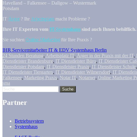
Havelland – Falkensee – Dallgow – Wustermark
Potsdam
IT
Ärger
? Ihr
Arbeitsplatz
macht Probleme ?
Ihre IT Experten vom
IT-Systemhaus
sind auch Ihnen behilflich.
Sie suchten
Online Marketing
für Ihre Praxis ?
IHR Servicemitarbeiter IT & EDV Systemhaus Berlin
24 Stunden Beratung
,
Arbeitsplatz IT
,
Ärger in der Praxis mit der IT
,
Dienstleister Brandenburg
,
IT Dienstleister Büro
,
IT Dienstleister Caf
Dienstleister Potsdam
,
IT Dienstleister Praxis
,
IT Dienstleister Schule
IT Dienstleister Tiergarten
,
IT Dienstleister Wilmersdorf
,
IT Dienstlei
Falkensee
,
Marketing Praxis
,
Notar IT
,
Notarnet
,
Online Marketing P
sma
Partner
Betriebssystem
Systemhaus