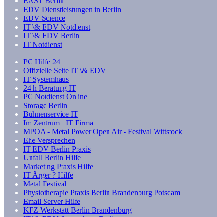
EAST Berlin
EDV Dienstleistungen in Berlin
EDV Science
IT \& EDV Notdienst
IT \& EDV Berlin
IT Notdienst
PC Hilfe 24
Offizielle Seite IT \& EDV
IT Systemhaus
24 h Beratung IT
PC Notdienst Online
Storage Berlin
Bühnenservice IT
Im Zentrum - IT Firma
MPOA - Metal Power Open Air - Festival Wittstock
Ehe Versprechen
IT EDV Berlin Praxis
Unfall Berlin Hilfe
Marketing Praxis Hilfe
IT Ärger ? Hilfe
Metal Festival
Physiotherapie Praxis Berlin Brandenburg Potsdam
Email Server Hilfe
KFZ Werkstatt Berlin Brandenburg