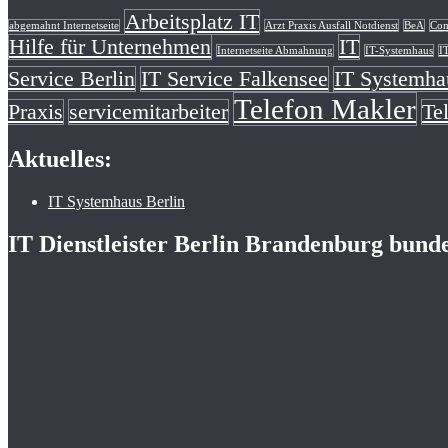
Arbeitsplatz IT
abgemahnt Internetseite
Arzt Praxis Ausfall Notdienst
BeA
Com
Hilfe für Unternehmen
IT
Internetseite Abmahnung
IT-Systemhaus
I
Service Berlin
IT Service Falkensee
IT Systemha
Telefon Makler
Praxis
servicemitarbeiter
Te
Aktuelles:
IT Systemhaus Berlin
IT Dienstleister Berlin Brandenburg bund