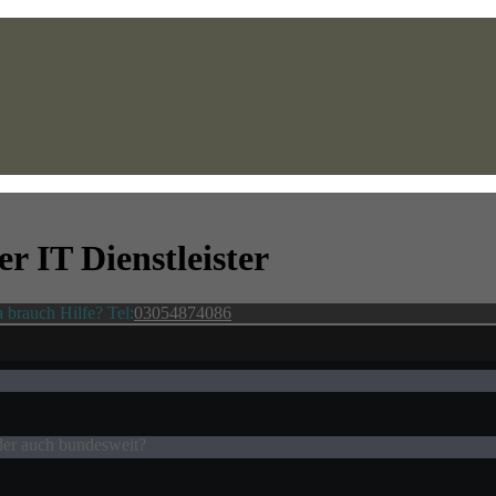
ter
IT Dienstleister
a brauch Hilfe? Tel:
03054874086
oder auch bundesweit?