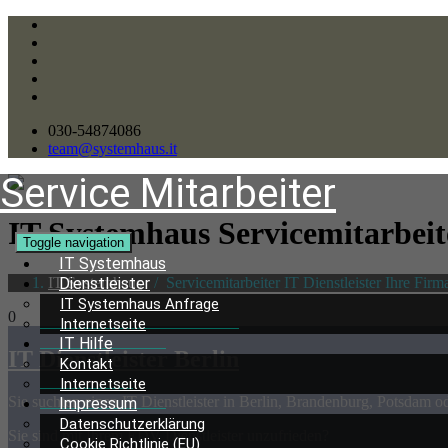
030-54874086
team@systemhaus.it
Service Mitarbeiter
IT Systemhaus Servicemitarbei
Toggle navigation
IT Systemhaus
IT Systemhaus
/
Servicemitarbeiter IT Dienstleister Ihre Firm
Dienstleister
IT Systemhaus Anfrage
0
Internetseite
IT Hilfe
IT Dienstleister Berlin
Kontakt
Internetseite
Sie suchten einen IT Dienstleister in Berlin, Brandenburg, Potsdam 
Impressum
Datenschutzerklärung
Sie sind mit Ihrem EDV Dienstleister unzufrieden?
Cookie Richtlinie (EU)