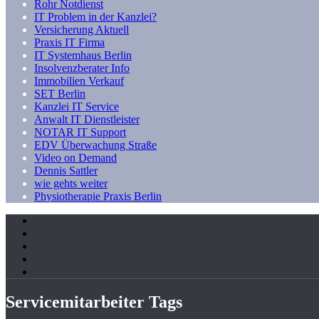
Rohr Notdienst
IT Problem in der Kanzlei?
Versicherung Aktuell
Praxis IT Firma
IT Systemhaus Berlin
Insolvenzberater Info
Immobilien Verkauf
SET Berlin
Kanzlei IT Service
Anwalt IT Dienstleister
NOTAR IT Support
EDV Überwachung Straße
Video on Demand
Dennis Sattler
wie gehts weiter
Physiotherapie Praxis Berlin
Servicemitarbeiter Tags