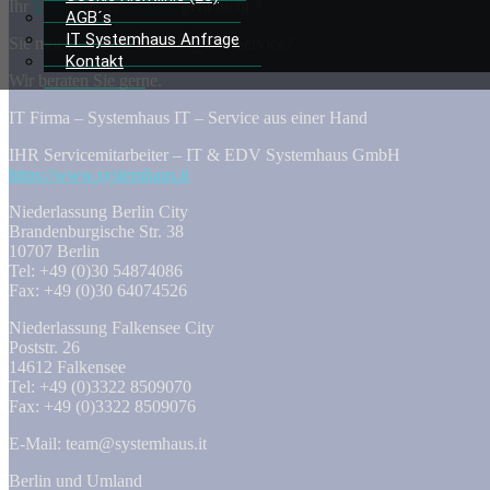
Ihr
Internet
oder
Telefon
geht nicht ?
AGB´s
IT Systemhaus Anfrage
Sie möchten TOP Beratung und Service?
Kontakt
Wir beraten Sie gerne.
IT Firma – Systemhaus IT – Service aus einer Hand
IHR Servicemitarbeiter – IT & EDV Systemhaus GmbH
https://www.systemhaus.it
Niederlassung Berlin City
Brandenburgische Str. 38
10707 Berlin
Tel: +49 (0)30 54874086
Fax: +49 (0)30 64074526
Niederlassung Falkensee City
Poststr. 26
14612 Falkensee
Tel: +49 (0)3322 8509070
Fax: +49 (0)3322 8509076
E-Mail: team@systemhaus.it
Berlin und Umland