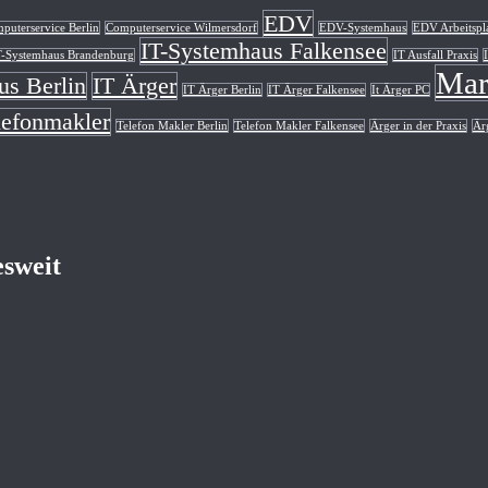
EDV
puterservice Berlin
Computerservice Wilmersdorf
EDV-Systemhaus
EDV Arbeitspl
IT-Systemhaus Falkensee
T-Systemhaus Brandenburg
IT Ausfall Praxis
Mar
us Berlin
IT Ärger
IT Ärger Berlin
IT Ärger Falkensee
It Ärger PC
lefonmakler
Telefon Makler Berlin
Telefon Makler Falkensee
Ärger in der Praxis
Ärg
esweit