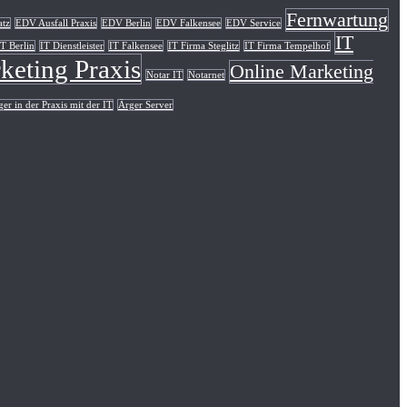
Fernwartung
atz
EDV Ausfall Praxis
EDV Berlin
EDV Falkensee
EDV Service
IT
IT Berlin
IT Dienstleister
IT Falkensee
IT Firma Steglitz
IT Firma Tempelhof
keting Praxis
Online Marketing
Notar IT
Notarnet
er in der Praxis mit der IT
Ärger Server