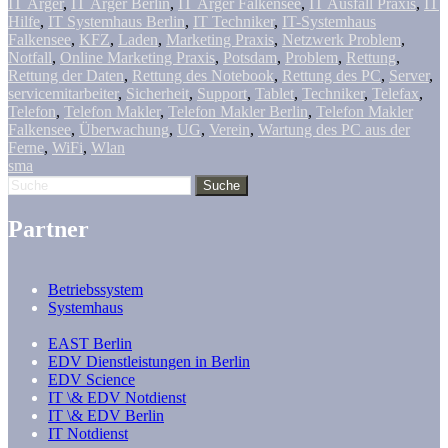
IT Ärger
,
IT Ärger Berlin
,
IT Ärger Falkensee
,
IT Ausfall Praxis
,
IT
Hilfe
,
IT Systemhaus Berlin
,
IT Techniker
,
IT-Systemhaus
Falkensee
,
KFZ
,
Laden
,
Marketing Praxis
,
Netzwerk Problem
,
Notfall
,
Online Marketing Praxis
,
Potsdam
,
Problem
,
Rettung
,
Rettung der Daten
,
Rettung des Notebook
,
Rettung des PC
,
Server
,
servicemitarbeiter
,
Sicherheit
,
Support
,
Tablet
,
Techniker
,
Telefax
,
Telefon
,
Telefon Makler
,
Telefon Makler Berlin
,
Telefon Makler
Falkensee
,
Überwachung
,
UG
,
Verein
,
Wartung des PC aus der
Ferne
,
WiFi
,
Wlan
sma
Partner
Betriebssystem
Systemhaus
EAST Berlin
EDV Dienstleistungen in Berlin
EDV Science
IT \& EDV Notdienst
IT \& EDV Berlin
IT Notdienst