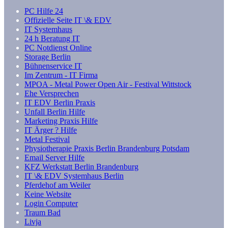
PC Hilfe 24
Offizielle Seite IT \& EDV
IT Systemhaus
24 h Beratung IT
PC Notdienst Online
Storage Berlin
Bühnenservice IT
Im Zentrum - IT Firma
MPOA - Metal Power Open Air - Festival Wittstock
Ehe Versprechen
IT EDV Berlin Praxis
Unfall Berlin Hilfe
Marketing Praxis Hilfe
IT Ärger ? Hilfe
Metal Festival
Physiotherapie Praxis Berlin Brandenburg Potsdam
Email Server Hilfe
KFZ Werkstatt Berlin Brandenburg
IT \& EDV Systemhaus Berlin
Pferdehof am Weiler
Keine Website
Login Computer
Traum Bad
Livja