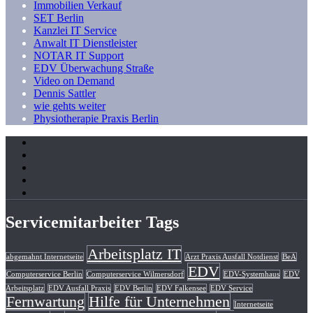
Immobilien Verkauf
SET Berlin
Kanzlei IT Service
Anwalt IT Dienstleister
NOTAR IT Support
EDV Überwachung Straße
Video on Demand
Dennis Sattler
wie gehts weiter
Physiotherapie Praxis Berlin
Servicemitarbeiter Tags
Arbeitsplatz IT
abgemahnt Internetseite
Arzt Praxis Ausfall Notdienst
BeA
EDV
Computerservice Berlin
Computerservice Wilmersdorf
EDV-Systemhaus
EDV
Arbeitsplatz
EDV Ausfall Praxis
EDV Berlin
EDV Falkensee
EDV Service
Fernwartung
Hilfe für Unternehmen
Internetseite