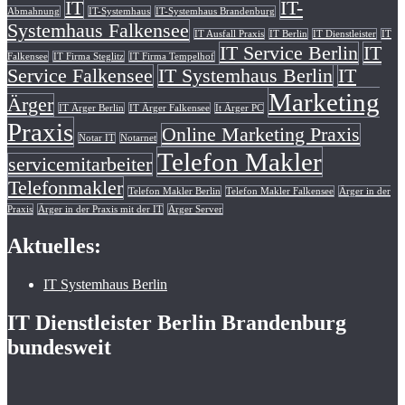
IT
IT-
Abmahnung
IT-Systemhaus
IT-Systemhaus Brandenburg
Systemhaus Falkensee
IT Ausfall Praxis
IT Berlin
IT Dienstleister
IT
IT Service Berlin
IT
Falkensee
IT Firma Steglitz
IT Firma Tempelhof
Service Falkensee
IT Systemhaus Berlin
IT
Marketing
Ärger
IT Ärger Berlin
IT Ärger Falkensee
It Ärger PC
Praxis
Online Marketing Praxis
Notar IT
Notarnet
Telefon Makler
servicemitarbeiter
Telefonmakler
Telefon Makler Berlin
Telefon Makler Falkensee
Ärger in der
Praxis
Ärger in der Praxis mit der IT
Ärger Server
Aktuelles:
IT Systemhaus Berlin
IT Dienstleister Berlin Brandenburg
bundesweit