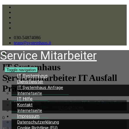
030-54874086
team@systemhaus.it
Service Mitarbeiter
IT Systemhaus
Toggle navigation
Servicemitarbeiter
IT Ausfall
IT Systemhaus
Dienstleister
Praxis
IT Systemhaus Anfrage
Internetseite
IT Hilfe
IT Systemhaus
/
Servicemitarbeiter IT Ausfall Praxis Ihre
Kontakt
Firma brauch Hilfe? Tel:
03054874086
Internetseite
Impressum
0
Datenschutzerklärung
Cookie Richtlinie (EU)