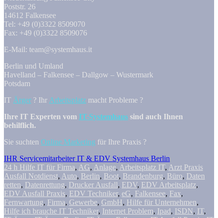
Poststr. 26
14612 Falkensee
Tel: +49 (0)3322 8509070
Fax: +49 (0)3322 8509076
E-Mail: team@systemhaus.it
Berlin und Umland
Havelland – Falkensee – Dallgow – Wustermark
Potsdam
IT
Ärger
? Ihr
Arbeitsplatz
macht Probleme ?
Ihre IT Experten vom
IT-Systemhaus
sind auch Ihnen
behilflich.
Sie suchten
Online Marketing
für Ihre Praxis ?
IHR Servicemitarbeiter IT & EDV Systemhaus Berlin
24 h Hilfe IT für Firma
,
AG
,
Anlage
,
Arbeitsplatz IT
,
Arzt Praxis
Ausfall Notdienst
,
Auto
,
Berlin
,
Boot
,
Brandenburg
,
Büro
,
Daten
retten
,
Datenrettung
,
Drucker Ausfall
,
EDV
,
EDV Arbeitsplatz
,
EDV Ausfall Praxis
,
EDV Techniker
,
eG
,
Falkensee
,
Fax
,
Fernwartung
,
Firma
,
Gewerbe
,
GmbH
,
Hilfe für Unternehmen
,
Hilfe ich brauche IT Techniker
,
Internet Problem
,
Ipad
,
ISDN
,
IT
,