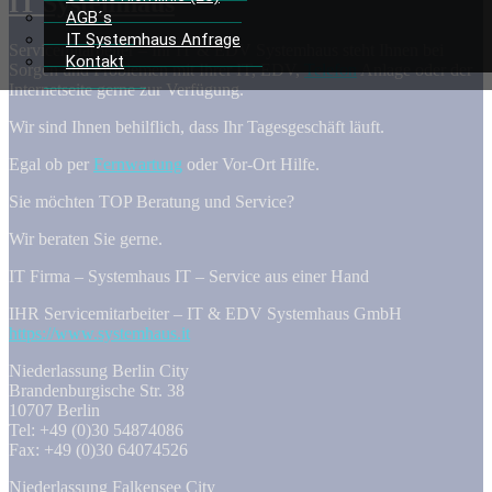
IT Systemhaus
AGB´s
IT Systemhaus Anfrage
Servicemitarbeiter – Ihr IT & EDV Systemhaus steht Ihnen bei
Kontakt
Sorgen und Problemen mit Ihrer IT, EDV,
Telefon
Anlage oder der
Internetseite gerne zur Verfügung.
Wir sind Ihnen behilflich, dass Ihr Tagesgeschäft läuft.
Egal ob per
Fernwartung
oder Vor-Ort Hilfe.
Sie möchten TOP Beratung und Service?
Wir beraten Sie gerne.
IT Firma – Systemhaus IT – Service aus einer Hand
IHR Servicemitarbeiter – IT & EDV Systemhaus GmbH
https://www.systemhaus.it
Niederlassung Berlin City
Brandenburgische Str. 38
10707 Berlin
Tel: +49 (0)30 54874086
Fax: +49 (0)30 64074526
Niederlassung Falkensee City