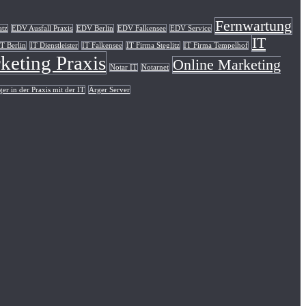
Fernwartung
atz
EDV Ausfall Praxis
EDV Berlin
EDV Falkensee
EDV Service
IT
IT Berlin
IT Dienstleister
IT Falkensee
IT Firma Steglitz
IT Firma Tempelhof
keting Praxis
Online Marketing
Notar IT
Notarnet
er in der Praxis mit der IT
Ärger Server