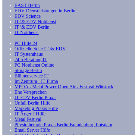
EAST Berlin
EDV Dienstleistungen in Berlin
EDV Science
IT \& EDV Notdienst
IT \& EDV Berlin
IT Notdienst
PC Hilfe 24
Offizielle Seite IT \& EDV
IT Systemhaus
24 h Beratung IT
PC Notdienst Online
Storage Berlin
Bühnenservice IT
Im Zentrum - IT Firma
MPOA - Metal Power Open Air - Festival Wittstock
Ehe Versprechen
IT EDV Berlin Praxis
Unfall Berlin Hilfe
Marketing Praxis Hilfe
IT Ärger ? Hilfe
Metal Festival
Physiotherapie Praxis Berlin Brandenburg Potsdam
Email Server Hilfe