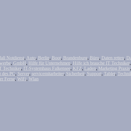
fall Notdienst
,
Auto
,
Berlin
,
Boot
,
Brandenburg
,
Büro
,
Daten retten
,
Da
werbe
,
GmbH
,
Hilfe für Unternehmen
,
Hilfe ich brauche IT Techniker
T Techniker
,
IT-Systemhaus Falkensee
,
KFZ
,
Laden
,
Marketing Praxis
g des PC
,
Server
,
servicemitarbeiter
,
Sicherheit
,
Support
,
Tablet
,
Techni
er Ferne
,
WiFi
,
Wlan