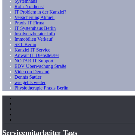
Systemhaus
Rohr Notdienst
IT Problem in der Kanzlei?
Versicherung Aktuell
Praxis IT Firma
IT Systemhaus Berlin
Insolvenzberater Info
Immobilien Verkauf
SET Berlin
Kanzlei IT Service
Anwalt IT Dienstleister
NOTAR IT Support
EDV Überwachung Straße
Video on Demand
Dennis Sattler
wie gehts weiter
Physiotherapie Praxis Berlin
Servicemitarbeiter Tags