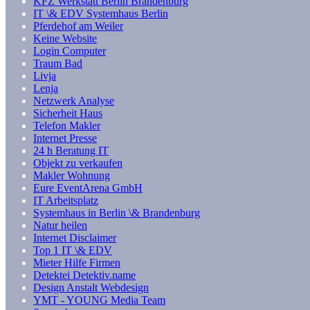
KFZ Werkstatt Berlin Brandenburg
IT \& EDV Systemhaus Berlin
Pferdehof am Weiler
Keine Website
Login Computer
Traum Bad
Livja
Lenja
Netzwerk Analyse
Sicherheit Haus
Telefon Makler
Internet Presse
24 h Beratung IT
Objekt zu verkaufen
Makler Wohnung
Eure EventArena GmbH
IT Arbeitsplatz
Systemhaus in Berlin \& Brandenburg
Natur heilen
Internet Disclaimer
Top 1 IT \& EDV
Mieter Hilfe Firmen
Detektei Detektiv.name
Design Anstalt Webdesign
YMT - YOUNG Media Team