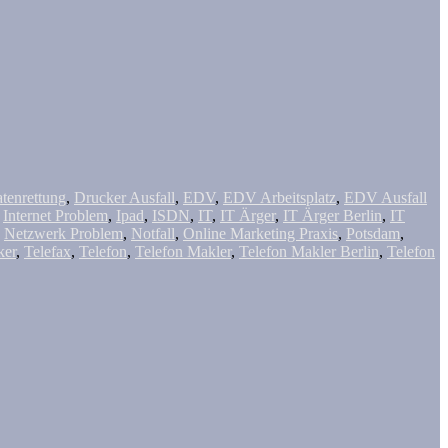
tenrettung
,
Drucker Ausfall
,
EDV
,
EDV Arbeitsplatz
,
EDV Ausfall
,
Internet Problem
,
Ipad
,
ISDN
,
IT
,
IT Ärger
,
IT Ärger Berlin
,
IT
,
Netzwerk Problem
,
Notfall
,
Online Marketing Praxis
,
Potsdam
,
ker
,
Telefax
,
Telefon
,
Telefon Makler
,
Telefon Makler Berlin
,
Telefon