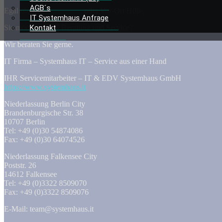
AGB´s
Egal ob per
Fernwartung
oder Vor-Ort Hilfe.
IT Systemhaus Anfrage
Sie möchten TOP Beratung und Service?
Kontakt
Wir beraten Sie gerne.
IT Firma – Systemhaus IT – Service aus einer Hand
IHR Servicemitarbeiter – IT & EDV Systemhaus GmbH
https://www.systemhaus.it
Niederlassung Berlin City
Brandenburgische Str. 38
10707 Berlin
Tel: +49 (0)30 54874086
Fax: +49 (0)30 64074526
Niederlassung Falkensee City
Poststr. 26
14612 Falkensee
Tel: +49 (0)3322 8509070
Fax: +49 (0)3322 8509076
E-Mail: team@systemhaus.it