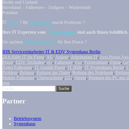
Berlin und Umland
Havelland – Falkensee – Dallgow – Wustermark
Potsdam
IT
Ärger
? Ihr
Arbeitsplatz
macht Probleme ?
Ihre IT Experten vom
IT-Systemhaus
sind auch Ihnen behilflich.
Sie suchten
Online Marketing
für Ihre Praxis ?
IHR Servicemitarbeiter IT & EDV Systemhaus Berlin
24 h Hilfe IT für Firma
,
AG
,
Anlage
,
Arbeitsplatz IT
,
Arzt Praxis Aus
Praxis
,
EDV Techniker
,
eG
,
Falkensee
,
Fax
,
Fernwartung
,
Firma
,
Ge
Ärger Falkensee
,
IT Ausfall Praxis
,
IT Hilfe
,
IT Systemhaus Berlin
,
I
Problem
,
Rettung
,
Rettung der Daten
,
Rettung des Notebook
,
Rettun
Makler Falkensee
,
Überwachung
,
UG
,
Verein
,
Wartung des PC aus d
sma
Partner
Betriebssystem
Systemhaus