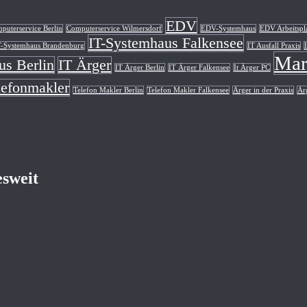
EDV
puterservice Berlin
Computerservice Wilmersdorf
EDV-Systemhaus
EDV Arbeitspl
IT-Systemhaus Falkensee
T-Systemhaus Brandenburg
IT Ausfall Praxis
Mar
us Berlin
IT Ärger
IT Ärger Berlin
IT Ärger Falkensee
It Ärger PC
lefonmakler
Telefon Makler Berlin
Telefon Makler Falkensee
Ärger in der Praxis
Ärg
esweit