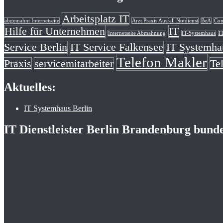
Arbeitsplatz IT
abgemahnt Internetseite
Arzt Praxis Ausfall Notdienst
BeA
Com
Hilfe für Unternehmen
IT
Internetseite Abmahnung
IT-Systemhaus
I
Service Berlin
IT Service Falkensee
IT Systemha
Telefon Makler
Praxis
servicemitarbeiter
Te
Aktuelles:
IT Systemhaus Berlin
IT Dienstleister Berlin Brandenburg bund