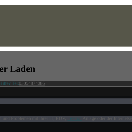
ter
Laden
ilfe? Tel:
03054874086
en und Problemen mit Ihrer IT, EDV,
Telefon
Anlage oder der Internetse