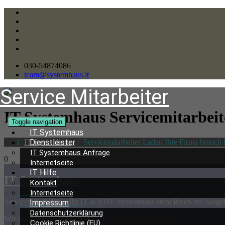
030-54874086
team@systemhaus.it
Service Mitarbeiter
IT Systemhaus Servicemitarbei
Toggle navigation
IT Systemhaus
IT Systemhaus
/
Servicemitarbeiter Laden Ihre Firma brauch H
Dienstleister
IT Systemhaus Anfrage
0
Internetseite
IT Hilfe
IT Systemhaus
Kontakt
Internetseite
Servicemitarbeiter – Ihr IT & EDV Systemhaus steht Ihnen bei Sorg
Impressum
Datenschutzerklärung
Wir sind Ihnen behilflich, dass Ihr Tagesgeschäft läuft.
Cookie Richtlinie (EU)