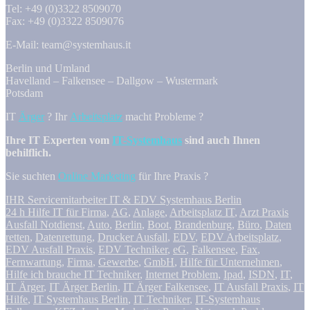
Tel: +49 (0)3322 8509070
Fax: +49 (0)3322 8509076
E-Mail: team@systemhaus.it
Berlin und Umland
Havelland – Falkensee – Dallgow – Wustermark
Potsdam
IT
Ärger
? Ihr
Arbeitsplatz
macht Probleme ?
Ihre IT Experten vom
IT-Systemhaus
sind auch Ihnen
behilflich.
Sie suchten
Online Marketing
für Ihre Praxis ?
IHR Servicemitarbeiter IT & EDV Systemhaus Berlin
24 h Hilfe IT für Firma
,
AG
,
Anlage
,
Arbeitsplatz IT
,
Arzt Praxis
Ausfall Notdienst
,
Auto
,
Berlin
,
Boot
,
Brandenburg
,
Büro
,
Daten
retten
,
Datenrettung
,
Drucker Ausfall
,
EDV
,
EDV Arbeitsplatz
,
EDV Ausfall Praxis
,
EDV Techniker
,
eG
,
Falkensee
,
Fax
,
Fernwartung
,
Firma
,
Gewerbe
,
GmbH
,
Hilfe für Unternehmen
,
Hilfe ich brauche IT Techniker
,
Internet Problem
,
Ipad
,
ISDN
,
IT
,
IT Ärger
,
IT Ärger Berlin
,
IT Ärger Falkensee
,
IT Ausfall Praxis
,
IT
Hilfe
,
IT Systemhaus Berlin
,
IT Techniker
,
IT-Systemhaus