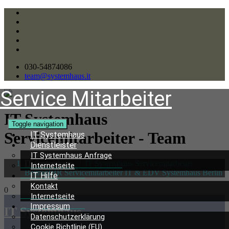
030-54874086
team@systemhaus.it
Service Mitarbeiter
IT Systemhaus
Toggle navigation
Servicemitarbeiter - Team
IT Systemhaus
Dienstleister
IT Systemhaus Anfrage
IT Systemhaus
/
IT Systemhaus Servicemitarbeiter
Internetseite
BeitragIHR Servicemitarbeiter IT & EDV Systemhaus Berlin
IT Hilfe
Kontakt
0
Internetseite
Impressum
IT Systemhaus
Datenschutzerklärung
Cookie Richtlinie (EU)