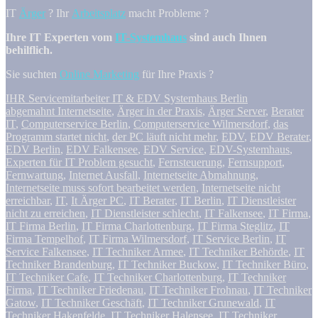
IT
Ärger
? Ihr
Arbeitsplatz
macht Probleme ?
Ihre IT Experten vom
IT-Systemhaus
sind auch Ihnen
behilflich.
Sie suchten
Online Marketing
für Ihre Praxis ?
IHR Servicemitarbeiter IT & EDV Systemhaus Berlin
abgemahnt Internetseite
,
Ärger in der Praxis
,
Ärger Server
,
Berater
IT
,
Computerservice Berlin
,
Computerservice Wilmersdorf
,
das
Programm startet nicht
,
der PC läuft nicht mehr
,
EDV
,
EDV Berater
,
EDV Berlin
,
EDV Falkensee
,
EDV Service
,
EDV-Systemhaus
,
Experten für IT Problem gesucht
,
Fernsteuerung
,
Fernsupport
,
Fernwartung
,
Internet Ausfall
,
Internetseite Abmahnung
,
Internetseite muss sofort bearbeitet werden
,
Internetseite nicht
erreichbar
,
IT
,
It Ärger PC
,
IT Berater
,
IT Berlin
,
IT Dienstleister
nicht zu erreichen
,
IT Dienstleister schlecht
,
IT Falkensee
,
IT Firma
,
IT Firma Berlin
,
IT Firma Charlottenburg
,
IT Firma Steglitz
,
IT
Firma Tempelhof
,
IT Firma Wilmersdorf
,
IT Service Berlin
,
IT
Service Falkensee
,
IT Techniker Armee
,
IT Techniker Behörde
,
IT
Techniker Brandenburg
,
IT Techniker Buckow
,
IT Techniker Büro
,
IT Techniker Cafe
,
IT Techniker Charlottenburg
,
IT Techniker
Firma
,
IT Techniker Friedenau
,
IT Techniker Frohnau
,
IT Techniker
Gatow
,
IT Techniker Geschäft
,
IT Techniker Grunewald
,
IT
Techniker Hakenfelde
,
IT Techniker Halensee
,
IT Techniker