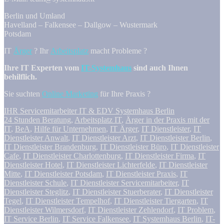
Berlin und Umland
Havelland – Falkensee – Dallgow – Wustermark
Potsdam
IT
Ärger
? Ihr
Arbeitsplatz
macht Probleme ?
Ihre IT Experten vom
IT-Systemhaus
sind auch Ihnen
behilflich.
Sie suchten
Online Marketing
für Ihre Praxis ?
IHR Servicemitarbeiter IT & EDV Systemhaus Berlin
24 Stunden Beratung
,
Arbeitsplatz IT
,
Ärger in der Praxis mit der
IT
,
BeA
,
Hilfe für Unternehmen
,
IT Ärger
,
IT Dienstleister
,
IT
Dienstleister Anwalt
,
IT Dienstleister Arzt
,
IT Dienstleister Berlin
,
IT Dienstleister Brandenburg
,
IT Dienstleister Büro
,
IT Dienstleister
Cafe
,
IT Dienstleister Charlottenburg
,
IT Dienstleister Firma
,
IT
Dienstleister Hotel
,
IT Dienstleister Lichterfelde
,
IT Dienstleister
Mitte
,
IT Dienstleister Potsdam
,
IT Dienstleister Praxis
,
IT
Dienstleister Schule
,
IT Dienstleister Servicemitarbeiter
,
IT
Dienstleister Steglitz
,
IT Dienstleister Stuerberater
,
IT Dienstleister
Tegel
,
IT Dienstleister Tempelhof
,
IT Dienstleister Tiergarten
,
IT
Dienstleister Wilmersdorf
,
IT Dienstleister Zehlendorf
,
IT Problem
,
IT Service Berlin
,
IT Service Falkensee
,
IT Systemhaus Berlin
,
IT-