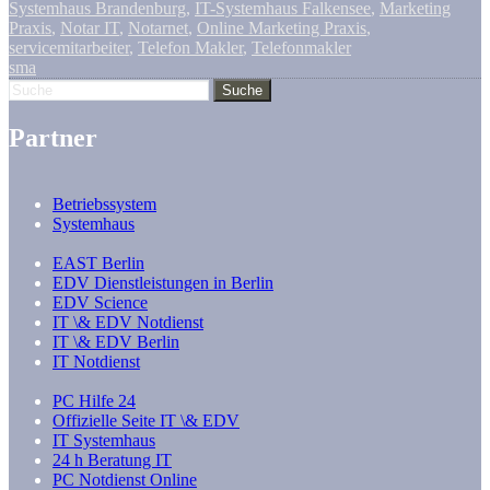
Systemhaus Brandenburg
,
IT-Systemhaus Falkensee
,
Marketing
Praxis
,
Notar IT
,
Notarnet
,
Online Marketing Praxis
,
servicemitarbeiter
,
Telefon Makler
,
Telefonmakler
sma
Partner
Betriebssystem
Systemhaus
EAST Berlin
EDV Dienstleistungen in Berlin
EDV Science
IT \& EDV Notdienst
IT \& EDV Berlin
IT Notdienst
PC Hilfe 24
Offizielle Seite IT \& EDV
IT Systemhaus
24 h Beratung IT
PC Notdienst Online