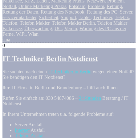
Falkensee
,
KFZ
,
Laden
,
Marketing Praxis
,
Netzwerk Problem
,
Notfall
,
Online Marketing Praxis
,
Potsdam
,
Problem
,
Rettung
,
Rettung der Daten
,
Rettung des Notebook
,
Rettung des PC
,
Server
,
servicemitarbeiter
,
Sicherheit
,
Support
,
Tablet
,
Techniker
,
Telefax
,
Telefon
,
Telefon Makler
,
Telefon Makler Berlin
,
Telefon Makler
Falkensee
,
Überwachung
,
UG
,
Verein
,
Wartung des PC aus der
Ferne
,
WiFi
,
Wlan
sma
0
IT Techniker Berlin Notdienst
Sie suchten nach einen
IT Techniker in Berlin
wegen einen Notfall?
Sie benötigen den IT Notdienst?
Ihre IT Firma in Berlin und Brandenburg – hilft auch Ihnen.
Rufen Sie einfach an: 030 54874086 –
24 Stunden
Beratung / IT
Notdienst
In Ihrem Unternehmen treten u.a. folgende Probleme auf:
Server Ausfall
Internet
Ausfall
Telefon Ausfall