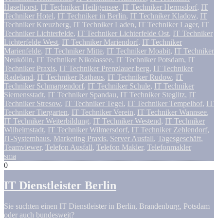
Haselhorst
,
IT Techniker Heiligensee
,
IT Techniker Hermsdorf
,
IT
Techniker Hotel
,
IT Techniker in Berlin
,
IT Techniker Kladow
,
IT
Techniker Kreuzberg
,
IT Techniker Laden
,
IT Techniker Lager
,
IT
Techniker Lichterfelde
,
IT Techniker Lichterfelde Ost
,
IT Techniker
Lichterfelde West
,
IT Techniker Mariendorf
,
IT Techniker
Marienfelde
,
IT Techniker Mitte
,
IT Techniker Moabit
,
IT Techniker
Neukölln
,
IT Techniker Nikolassee
,
IT Techniker Potsdam
,
IT
Techniker Praxis
,
IT Techniker Prenzlauer berg
,
IT Techniker
Radeland
,
IT Techniker Rathaus
,
IT Techniker Rudow
,
IT
Techniker Schmargendorf
,
IT Techniker Schule
,
IT Techniker
Siemensstadt
,
IT Techniker Spandau
,
IT Techniker Steglitz
,
IT
Techniker Stresow
,
IT Techniker Tegel
,
IT Techniker Tempelhof
,
IT
Techniker Tiergarten
,
IT Techniker Verein
,
IT Techniker Wannsee
,
IT Techniker Weiterbildung
,
IT Techniker Westend
,
IT Techniker
Wilhelmstadt
,
IT Techniker Wilmersdorf
,
IT Techniker Zehlendorf
,
IT-Systemhaus
,
Marketing Praxis
,
Server Ausfall
,
Tagesgeschäft
,
Teamviewer
,
Telefon Ausfall
,
Telefon Makler
,
Telefonmakler
sma
0
IT Dienstleister Berlin
Sie suchten einen IT Dienstleister in Berlin, Brandenburg, Potsdam
oder auch bundesweit?