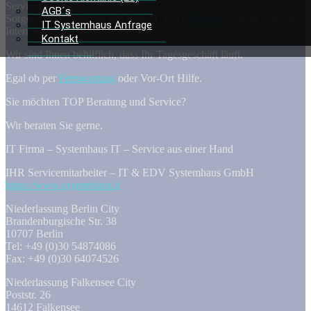
Servicemitarbeiter – Ihr IT & EDV Systemhaus steht Ihnen bei
AGB´s
Sorgen und Problemen mit Ihrer IT, EDV,
Telefon
Anlage oder der
IT Systemhaus Anfrage
Internetseite gerne zur Verfügung.
Kontakt
Wir sind Ihnen behilflich, dass Ihr Tagesgeschäft läuft.
Egal ob per
Fernwartung
oder Vor-Ort Hilfe.
Sie möchten TOP Beratung und Service?
Wir beraten Sie gerne.
IT Firma – Systemhaus IT – Service aus einer Hand
IHR Servicemitarbeiter – IT & EDV Systemhaus GmbH
https://www.systemhaus.it
Niederlassung Berlin City
Brandenburgische Str. 38
10707 Berlin
Tel: +49 (0)30 54874086
Fax: +49 (0)30 64074526
Niederlassung Falkensee City
Poststr. 26
14612 Falkensee