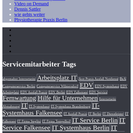
Video on Demand
Dennis Sattler
wie gehts weiter
Physiotherapie Praxis Berlin
Servicemitarbeiter Tags
Arbeitsplatz IT
abgemahnt Internetseite
Arzt Praxis Ausfall Notdienst
BeA
EDV
Computerservice Berlin
Computerservice Wilmersdorf
EDV-Systemhaus
EDV
Arbeitsplatz
EDV Ausfall Praxis
EDV Berlin
EDV Falkensee
EDV Service
Fernwartung
Hilfe für Unternehmen
Internetseite
IT
IT-
Abmahnung
IT-Systemhaus
IT-Systemhaus Brandenburg
Systemhaus Falkensee
IT Ausfall Praxis
IT Berlin
IT Dienstleister
IT
IT Service Berlin
IT
Falkensee
IT Firma Steglitz
IT Firma Tempelhof
Service Falkensee
IT Systemhaus Berlin
IT