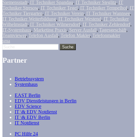
Siemensstadt
,
IT Techniker Spandau
,
IT Techniker Steglitz
,
IT
Techniker Stresow
,
IT Techniker Tegel
,
IT Techniker Tempelhof
,
IT
Techniker Tiergarten
,
IT Techniker Verein
,
IT Techniker Wannsee
,
IT Techniker Weiterbildung
,
IT Techniker Westend
,
IT Techniker
Wilhelmstadt
,
IT Techniker Wilmersdorf
,
IT Techniker Zehlendorf
,
IT-Systemhaus
,
Marketing Praxis
,
Server Ausfall
,
Tagesgeschäft
,
Teamviewer
,
Telefon Ausfall
,
Telefon Makler
,
Telefonmakler
sma
Partner
Betriebssystem
Systemhaus
EAST Berlin
EDV Dienstleistungen in Berlin
EDV Science
IT \& EDV Notdienst
IT \& EDV Berlin
IT Notdienst
PC Hilfe 24