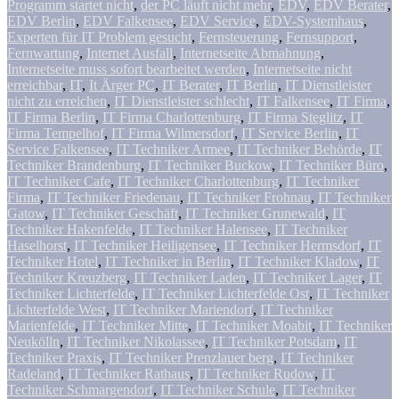
Programm startet nicht
,
der PC läuft nicht mehr
,
EDV
,
EDV Berater
,
EDV Berlin
,
EDV Falkensee
,
EDV Service
,
EDV-Systemhaus
,
Experten für IT Problem gesucht
,
Fernsteuerung
,
Fernsupport
,
Fernwartung
,
Internet Ausfall
,
Internetseite Abmahnung
,
Internetseite muss sofort bearbeitet werden
,
Internetseite nicht
erreichbar
,
IT
,
It Ärger PC
,
IT Berater
,
IT Berlin
,
IT Dienstleister
nicht zu erreichen
,
IT Dienstleister schlecht
,
IT Falkensee
,
IT Firma
,
IT Firma Berlin
,
IT Firma Charlottenburg
,
IT Firma Steglitz
,
IT
Firma Tempelhof
,
IT Firma Wilmersdorf
,
IT Service Berlin
,
IT
Service Falkensee
,
IT Techniker Armee
,
IT Techniker Behörde
,
IT
Techniker Brandenburg
,
IT Techniker Buckow
,
IT Techniker Büro
,
IT Techniker Cafe
,
IT Techniker Charlottenburg
,
IT Techniker
Firma
,
IT Techniker Friedenau
,
IT Techniker Frohnau
,
IT Techniker
Gatow
,
IT Techniker Geschäft
,
IT Techniker Grunewald
,
IT
Techniker Hakenfelde
,
IT Techniker Halensee
,
IT Techniker
Haselhorst
,
IT Techniker Heiligensee
,
IT Techniker Hermsdorf
,
IT
Techniker Hotel
,
IT Techniker in Berlin
,
IT Techniker Kladow
,
IT
Techniker Kreuzberg
,
IT Techniker Laden
,
IT Techniker Lager
,
IT
Techniker Lichterfelde
,
IT Techniker Lichterfelde Ost
,
IT Techniker
Lichterfelde West
,
IT Techniker Mariendorf
,
IT Techniker
Marienfelde
,
IT Techniker Mitte
,
IT Techniker Moabit
,
IT Techniker
Neukölln
,
IT Techniker Nikolassee
,
IT Techniker Potsdam
,
IT
Techniker Praxis
,
IT Techniker Prenzlauer berg
,
IT Techniker
Radeland
,
IT Techniker Rathaus
,
IT Techniker Rudow
,
IT
Techniker Schmargendorf
,
IT Techniker Schule
,
IT Techniker