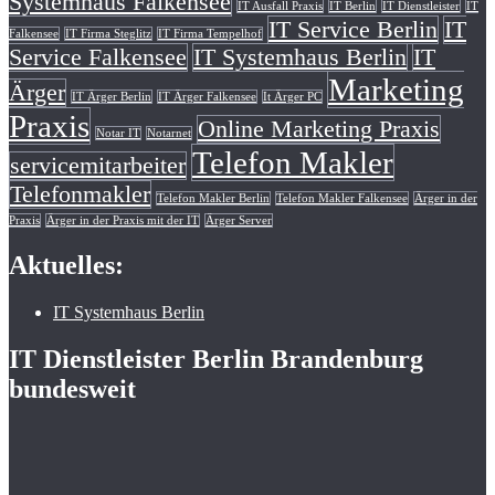
Systemhaus Falkensee
IT Ausfall Praxis
IT Berlin
IT Dienstleister
IT
IT Service Berlin
IT
Falkensee
IT Firma Steglitz
IT Firma Tempelhof
Service Falkensee
IT Systemhaus Berlin
IT
Marketing
Ärger
IT Ärger Berlin
IT Ärger Falkensee
It Ärger PC
Praxis
Online Marketing Praxis
Notar IT
Notarnet
Telefon Makler
servicemitarbeiter
Telefonmakler
Telefon Makler Berlin
Telefon Makler Falkensee
Ärger in der
Praxis
Ärger in der Praxis mit der IT
Ärger Server
Aktuelles:
IT Systemhaus Berlin
IT Dienstleister Berlin Brandenburg
bundesweit