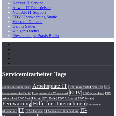
Kanzlei IT Service
Anwalt IT Dienstleister
NOTAR IT Support
EDV Überwachung Straße
Video on Demand
Dennis Sattler
wie gehts weiter
Physiotherapie Praxis Berlin
Servicemitarbeiter Tags
Arbeitsplatz IT
abgemahnt Internetseite
Arzt Praxis Ausfall Notdienst
BeA
EDV
Computerservice Berlin
Computerservice Wilmersdorf
EDV-Systemhaus
EDV
Arbeitsplatz
EDV Ausfall Praxis
EDV Berlin
EDV Falkensee
EDV Service
Fernwartung
Hilfe für Unternehmen
Internetseite
IT
IT-
Abmahnung
IT-Systemhaus
IT-Systemhaus Brandenburg