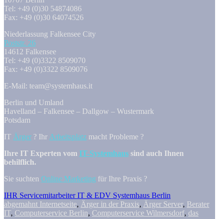
Tel: +49 (0)30 54874086
Fax: +49 (0)30 64074526
Niederlassung Falkensee City
Poststr. 26
14612 Falkensee
Tel: +49 (0)3322 8509070
Fax: +49 (0)3322 8509076
E-Mail: team@systemhaus.it
Berlin und Umland
Havelland – Falkensee – Dallgow – Wustermark
Potsdam
IT
Ärger
? Ihr
Arbeitsplatz
macht Probleme ?
Ihre IT Experten vom
IT-Systemhaus
sind auch Ihnen
behilflich.
Sie suchten
Online Marketing
für Ihre Praxis ?
IHR Servicemitarbeiter IT & EDV Systemhaus Berlin
abgemahnt Internetseite
,
Ärger in der Praxis
,
Ärger Server
,
Berater
IT
,
Computerservice Berlin
,
Computerservice Wilmersdorf
,
das