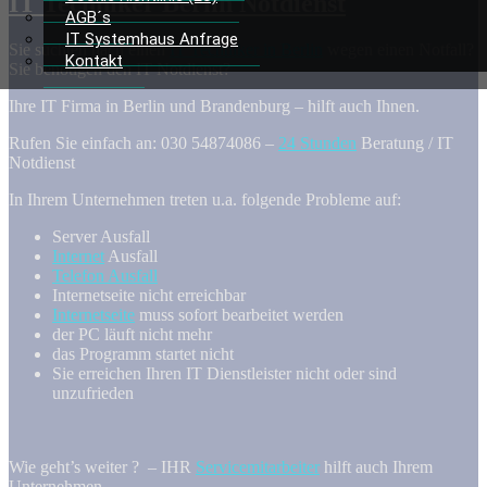
IT Techniker Berlin Notdienst
AGB´s
IT Systemhaus Anfrage
Sie suchten nach einen
IT Techniker in Berlin
wegen einen Notfall?
Kontakt
Sie benötigen den IT Notdienst?
Ihre IT Firma in Berlin und Brandenburg – hilft auch Ihnen.
Rufen Sie einfach an: 030 54874086 –
24 Stunden
Beratung / IT
Notdienst
In Ihrem Unternehmen treten u.a. folgende Probleme auf:
Server Ausfall
Internet
Ausfall
Telefon Ausfall
Internetseite nicht erreichbar
Internetseite
muss sofort bearbeitet werden
der PC läuft nicht mehr
das Programm startet nicht
Sie erreichen Ihren IT Dienstleister nicht oder sind
unzufrieden
Wie geht’s weiter ? – IHR
Servicemitarbeiter
hilft auch Ihrem
Unternehmen.