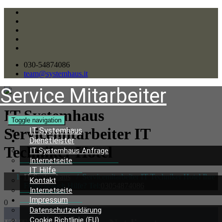
030-54874086
team@systemhaus.it
Service Mitarbeiter
IT Systemhaus
Toggle navigation
Servicemitarbeiter
IT
IT Systemhaus
Dienstleister
Techniker Hotel
IT Systemhaus Anfrage
Internetseite
IT Hilfe
IT Systemhaus
/
Servicemitarbeiter IT Techniker Hotel Ihre
Kontakt
Firma brauch Hilfe? Tel:
03054874086
Internetseite
Impressum
0
Datenschutzerklärung
Cookie Richtlinie (EU)