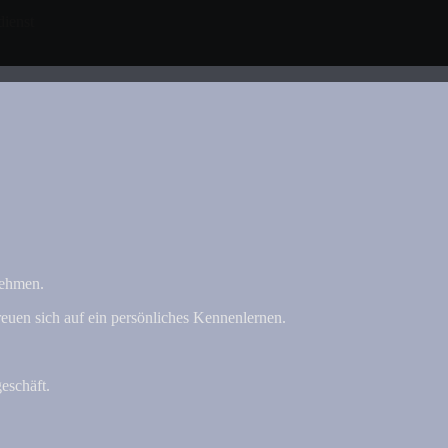
dienst
nehmen.
euen sich auf ein persönliches Kennenlernen.
eschäft.