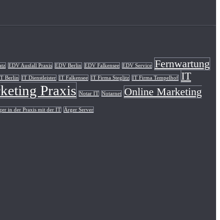
Fernwartung
atz
EDV Ausfall Praxis
EDV Berlin
EDV Falkensee
EDV Service
IT
IT Berlin
IT Dienstleister
IT Falkensee
IT Firma Steglitz
IT Firma Tempelhof
keting Praxis
Online Marketing
Notar IT
Notarnet
er in der Praxis mit der IT
Ärger Server