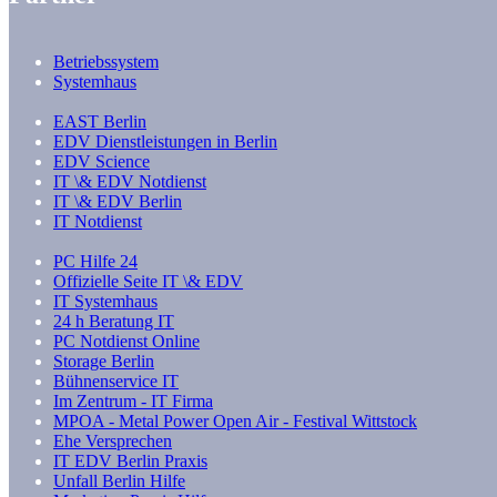
Betriebssystem
Systemhaus
EAST Berlin
EDV Dienstleistungen in Berlin
EDV Science
IT \& EDV Notdienst
IT \& EDV Berlin
IT Notdienst
PC Hilfe 24
Offizielle Seite IT \& EDV
IT Systemhaus
24 h Beratung IT
PC Notdienst Online
Storage Berlin
Bühnenservice IT
Im Zentrum - IT Firma
MPOA - Metal Power Open Air - Festival Wittstock
Ehe Versprechen
IT EDV Berlin Praxis
Unfall Berlin Hilfe