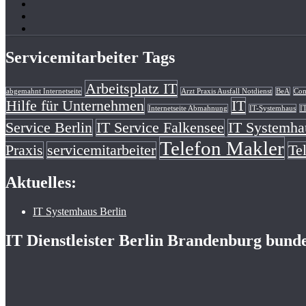
Servicemitarbeiter Tags
Arbeitsplatz IT
abgemahnt Internetseite
Arzt Praxis Ausfall Notdienst
BeA
Com
Hilfe für Unternehmen
IT
Internetseite Abmahnung
IT-Systemhaus
I
Service Berlin
IT Service Falkensee
IT Systemha
Telefon Makler
Praxis
servicemitarbeiter
Te
Aktuelles:
IT Systemhaus Berlin
IT Dienstleister Berlin Brandenburg bund