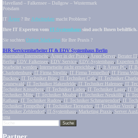
Havelland – Falkensee – Dallgow – Wustermark
Potsdam
IT
Ärger
? Ihr
Arbeitsplatz
macht Probleme ?
Ihre IT Experten vom
IT-Systemhaus
sind auch Ihnen behilflich.
Sie suchten
Online Marketing
für Ihre Praxis ?
IHR Servicemitarbeiter IT & EDV Systemhaus Berlin
abgemahnt Internetseite
,
Ärger in der Praxis
,
Ärger Server
,
Berater IT
Berlin
,
EDV Falkensee
,
EDV Service
,
EDV-Systemhaus
,
Experten f
bearbeitet werden
,
Internetseite nicht erreichbar
,
IT
,
It Ärger PC
,
IT B
Charlottenburg
,
IT Firma Steglitz
,
IT Firma Tempelhof
,
IT Firma Wil
Buckow
,
IT Techniker Büro
,
IT Techniker Cafe
,
IT Techniker Charlo
Grunewald
,
IT Techniker Hakenfelde
,
IT Techniker Halensee
,
IT Tec
Techniker Kreuzberg
,
IT Techniker Laden
,
IT Techniker Lager
,
IT Te
Techniker Mitte
,
IT Techniker Moabit
,
IT Techniker Neukölln
,
IT Te
Rathaus
,
IT Techniker Rudow
,
IT Techniker Schmargendorf
,
IT Tech
Techniker Tempelhof
,
IT Techniker Tiergarten
,
IT Techniker Verein
,
Techniker Zehlendorf
,
IT-Systemhaus
,
Marketing Praxis
,
Server Ausf
sma
Partner