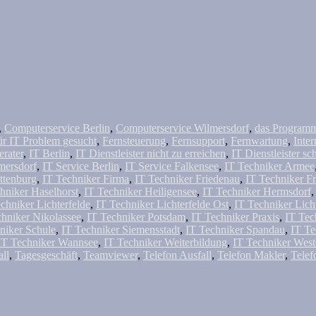
,
Computerservice Berlin
,
Computerservice Wilmersdorf
,
das Programm 
ür IT Problem gesucht
,
Fernsteuerung
,
Fernsupport
,
Fernwartung
,
Inter
erater
,
IT Berlin
,
IT Dienstleister nicht zu erreichen
,
IT Dienstleister sc
mersdorf
,
IT Service Berlin
,
IT Service Falkensee
,
IT Techniker Armee
ttenburg
,
IT Techniker Firma
,
IT Techniker Friedenau
,
IT Techniker F
hniker Haselhorst
,
IT Techniker Heiligensee
,
IT Techniker Hermsdorf
chniker Lichterfelde
,
IT Techniker Lichterfelde Ost
,
IT Techniker Lich
chniker Nikolassee
,
IT Techniker Potsdam
,
IT Techniker Praxis
,
IT Tec
niker Schule
,
IT Techniker Siemensstadt
,
IT Techniker Spandau
,
IT Te
IT Techniker Wannsee
,
IT Techniker Weiterbildung
,
IT Techniker Wes
all
,
Tagesgeschäft
,
Teamviewer
,
Telefon Ausfall
,
Telefon Makler
,
Telef