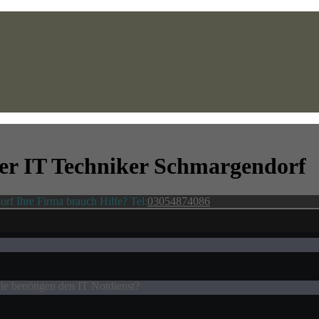
ter
IT Techniker Schmargendorf
rf Ihre Firma brauch Hilfe? Tel:
03054874086
ie benötigen den IT Notdienst?