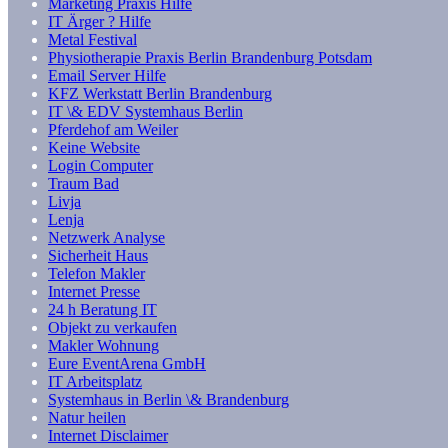
Marketing Praxis Hilfe
IT Ärger ? Hilfe
Metal Festival
Physiotherapie Praxis Berlin Brandenburg Potsdam
Email Server Hilfe
KFZ Werkstatt Berlin Brandenburg
IT \& EDV Systemhaus Berlin
Pferdehof am Weiler
Keine Website
Login Computer
Traum Bad
Livja
Lenja
Netzwerk Analyse
Sicherheit Haus
Telefon Makler
Internet Presse
24 h Beratung IT
Objekt zu verkaufen
Makler Wohnung
Eure EventArena GmbH
IT Arbeitsplatz
Systemhaus in Berlin \& Brandenburg
Natur heilen
Internet Disclaimer