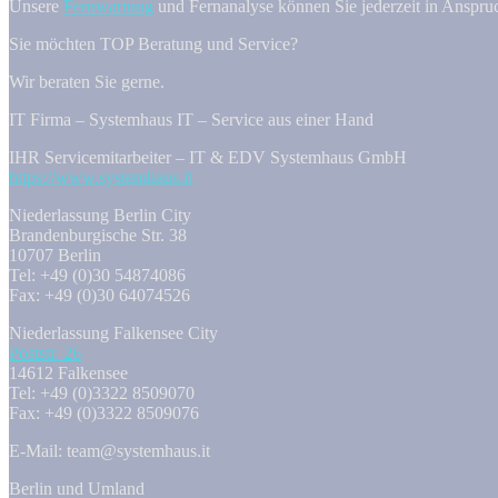
Unsere
Fernwartung
und Fernanalyse können Sie jederzeit in Anspr
Sie möchten TOP Beratung und Service?
Wir beraten Sie gerne.
IT Firma – Systemhaus IT – Service aus einer Hand
IHR Servicemitarbeiter – IT & EDV Systemhaus GmbH
https://www.systemhaus.it
Niederlassung Berlin City
Brandenburgische Str. 38
10707 Berlin
Tel: +49 (0)30 54874086
Fax: +49 (0)30 64074526
Niederlassung Falkensee City
Poststr. 26
14612 Falkensee
Tel: +49 (0)3322 8509070
Fax: +49 (0)3322 8509076
E-Mail: team@systemhaus.it
Berlin und Umland