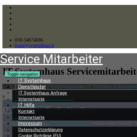
030-54874086
team@systemhaus.it
Service Mitarbeiter
IT Systemhaus Servicemitarbei
Toggle navigation
IT Systemhaus
IT Systemhaus
/
Servicemitarbeiter IT Techniker Schmargendo
Dienstleister
IT Systemhaus Anfrage
0
Internetseite
IT Hilfe
IT Techniker Berlin Notdienst
Kontakt
Internetseite
Sie suchten nach einen
IT Techniker in Berlin
wegen einen Notfall? S
Impressum
Datenschutzerklärung
Ihre IT Firma in Berlin und Brandenburg – hilft auch Ihnen.
Cookie Richtlinie (EU)