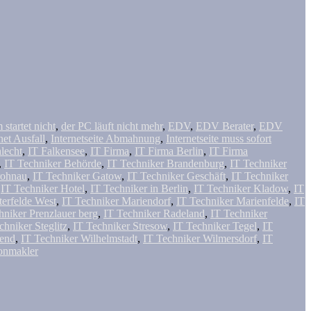
startet nicht
,
der PC läuft nicht mehr
,
EDV
,
EDV Berater
,
EDV
net Ausfall
,
Internetseite Abmahnung
,
Internetseite muss sofort
hlecht
,
IT Falkensee
,
IT Firma
,
IT Firma Berlin
,
IT Firma
,
IT Techniker Behörde
,
IT Techniker Brandenburg
,
IT Techniker
rohnau
,
IT Techniker Gatow
,
IT Techniker Geschäft
,
IT Techniker
,
IT Techniker Hotel
,
IT Techniker in Berlin
,
IT Techniker Kladow
,
IT
terfelde West
,
IT Techniker Mariendorf
,
IT Techniker Marienfelde
,
IT
hniker Prenzlauer berg
,
IT Techniker Radeland
,
IT Techniker
chniker Steglitz
,
IT Techniker Stresow
,
IT Techniker Tegel
,
IT
tend
,
IT Techniker Wilhelmstadt
,
IT Techniker Wilmersdorf
,
IT
onmakler