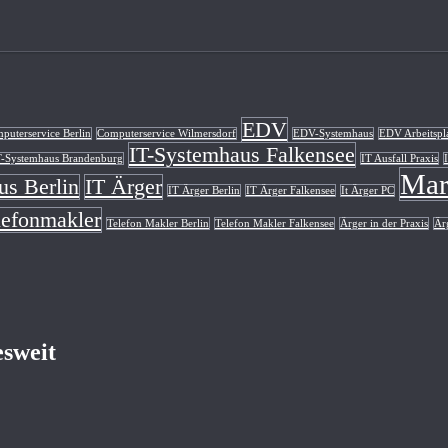
EDV
puterservice Berlin
Computerservice Wilmersdorf
EDV-Systemhaus
EDV Arbeitspl
IT-Systemhaus Falkensee
T-Systemhaus Brandenburg
IT Ausfall Praxis
Mar
us Berlin
IT Ärger
IT Ärger Berlin
IT Ärger Falkensee
It Ärger PC
lefonmakler
Telefon Makler Berlin
Telefon Makler Falkensee
Ärger in der Praxis
Ärg
esweit