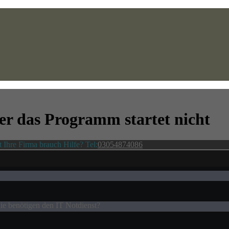
ter
das Programm startet nicht
t Ihre Firma brauch Hilfe? Tel:
03054874086
ie benötigen den IT Notdienst?