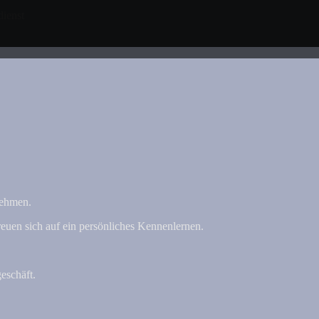
dienst
nehmen.
euen sich auf ein persönliches Kennenlernen.
eschäft.