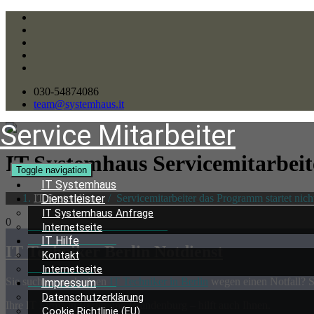
030-54874086
team@systemhaus.it
Service Mitarbeiter
IT Systemhaus Servicemitarbei
Toggle navigation
IT Systemhaus
IT Systemhaus
/
Servicemitarbeiter das Programm startet nich
Dienstleister
IT Systemhaus Anfrage
0
Internetseite
IT Hilfe
IT Techniker Berlin Notdienst
Kontakt
Internetseite
Sie suchten nach einen
IT Techniker in Berlin
wegen einen Notfall? S
Impressum
Datenschutzerklärung
Ihre IT Firma in Berlin und Brandenburg – hilft auch Ihnen.
Cookie Richtlinie (EU)