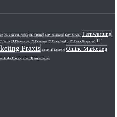
Fernwartung
atz
EDV Ausfall Praxis
EDV Berlin
EDV Falkensee
EDV Service
IT
IT Berlin
IT Dienstleister
IT Falkensee
IT Firma Steglitz
IT Firma Tempelhof
keting Praxis
Online Marketing
Notar IT
Notarnet
er in der Praxis mit der IT
Ärger Server