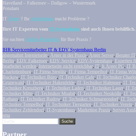
Havelland – Falkensee – Dallgow – Wustermark
Potsdam
IT
Ärger
? Ihr
Arbeitsplatz
macht Probleme ?
Ihre IT Experten vom
IT-Systemhaus
sind auch Ihnen behilflich.
Sie suchten
Online Marketing
für Ihre Praxis ?
IHR Servicemitarbeiter IT & EDV Systemhaus Berlin
abgemahnt Internetseite
,
Ärger in der Praxis
,
Ärger Server
,
Berater IT
Berlin
,
EDV Falkensee
,
EDV Service
,
EDV-Systemhaus
,
Experten f
bearbeitet werden
,
Internetseite nicht erreichbar
,
IT
,
It Ärger PC
,
IT B
Charlottenburg
,
IT Firma Steglitz
,
IT Firma Tempelhof
,
IT Firma Wil
Buckow
,
IT Techniker Büro
,
IT Techniker Cafe
,
IT Techniker Charlo
Grunewald
,
IT Techniker Hakenfelde
,
IT Techniker Halensee
,
IT Tec
Techniker Kreuzberg
,
IT Techniker Laden
,
IT Techniker Lager
,
IT Te
Techniker Mitte
,
IT Techniker Moabit
,
IT Techniker Neukölln
,
IT Te
Rathaus
,
IT Techniker Rudow
,
IT Techniker Schmargendorf
,
IT Tech
Techniker Tempelhof
,
IT Techniker Tiergarten
,
IT Techniker Verein
,
Techniker Zehlendorf
,
IT-Systemhaus
,
Marketing Praxis
,
Server Ausf
sma
Partner