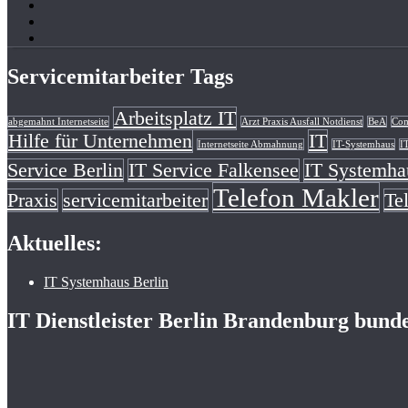
Servicemitarbeiter Tags
Arbeitsplatz IT
abgemahnt Internetseite
Arzt Praxis Ausfall Notdienst
BeA
Com
Hilfe für Unternehmen
IT
Internetseite Abmahnung
IT-Systemhaus
I
Service Berlin
IT Service Falkensee
IT Systemha
Telefon Makler
Praxis
servicemitarbeiter
Te
Aktuelles:
IT Systemhaus Berlin
IT Dienstleister Berlin Brandenburg bund