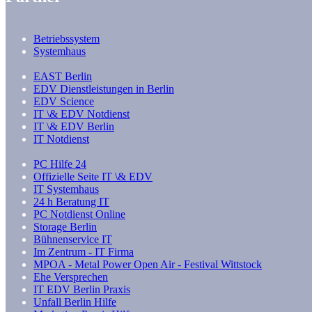
Betriebssystem
Systemhaus
EAST Berlin
EDV Dienstleistungen in Berlin
EDV Science
IT \& EDV Notdienst
IT \& EDV Berlin
IT Notdienst
PC Hilfe 24
Offizielle Seite IT \& EDV
IT Systemhaus
24 h Beratung IT
PC Notdienst Online
Storage Berlin
Bühnenservice IT
Im Zentrum - IT Firma
MPOA - Metal Power Open Air - Festival Wittstock
Ehe Versprechen
IT EDV Berlin Praxis
Unfall Berlin Hilfe