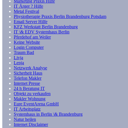
Marketing Praxis Hilfe
IT Ärger ? Hilfe
Metal Festival
Physiotherapie Praxis Berlin Brandenburg Potsdam
Email Server Hilfe
KFZ Werkstatt Berlin Brandenburg
IT \& EDV Systemhaus Berlin
Pferdehof am Weiler
Keine Website
Login Computer
Traum Bad
Livja
Lenja
Netzwerk Analyse
Sicherheit Haus
Telefon Makler
Internet Presse
24 h Beratung IT
Objekt zu verkaufen
Makler Wohnung
Eure EventArena GmbH
IT Arbeitsplatz
Systemhaus in Berlin \& Brandenburg
Natur heilen
Internet Disclaimer