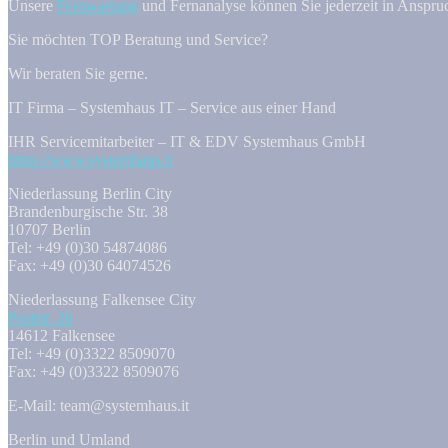
Unsere
Fernwartung
und Fernanalyse können Sie jederzeit in Anspr
Sie möchten TOP Beratung und Service?
Wir beraten Sie gerne.
IT Firma – Systemhaus IT – Service aus einer Hand
IHR Servicemitarbeiter – IT & EDV Systemhaus GmbH
https://www.systemhaus.it
Niederlassung Berlin City
Brandenburgische Str. 38
10707 Berlin
Tel: +49 (0)30 54874086
Fax: +49 (0)30 64074526
Niederlassung Falkensee City
Poststr. 26
14612 Falkensee
Tel: +49 (0)3322 8509070
Fax: +49 (0)3322 8509076
E-Mail: team@systemhaus.it
Berlin und Umland