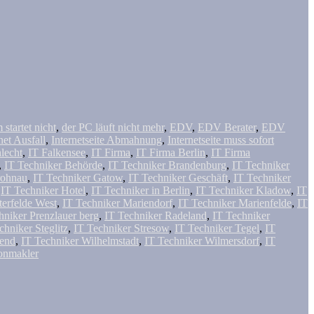
startet nicht
,
der PC läuft nicht mehr
,
EDV
,
EDV Berater
,
EDV
net Ausfall
,
Internetseite Abmahnung
,
Internetseite muss sofort
hlecht
,
IT Falkensee
,
IT Firma
,
IT Firma Berlin
,
IT Firma
,
IT Techniker Behörde
,
IT Techniker Brandenburg
,
IT Techniker
rohnau
,
IT Techniker Gatow
,
IT Techniker Geschäft
,
IT Techniker
,
IT Techniker Hotel
,
IT Techniker in Berlin
,
IT Techniker Kladow
,
IT
terfelde West
,
IT Techniker Mariendorf
,
IT Techniker Marienfelde
,
IT
hniker Prenzlauer berg
,
IT Techniker Radeland
,
IT Techniker
chniker Steglitz
,
IT Techniker Stresow
,
IT Techniker Tegel
,
IT
tend
,
IT Techniker Wilhelmstadt
,
IT Techniker Wilmersdorf
,
IT
onmakler