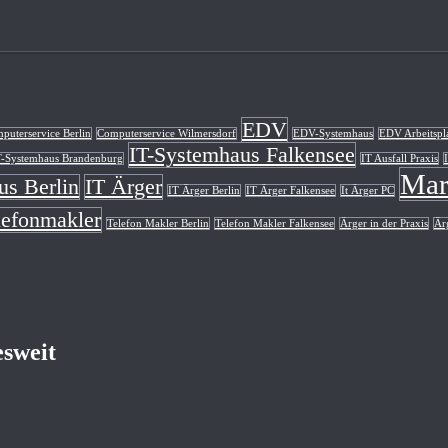
EDV
puterservice Berlin
Computerservice Wilmersdorf
EDV-Systemhaus
EDV Arbeitspl
IT-Systemhaus Falkensee
T-Systemhaus Brandenburg
IT Ausfall Praxis
Mar
us Berlin
IT Ärger
IT Ärger Berlin
IT Ärger Falkensee
It Ärger PC
lefonmakler
Telefon Makler Berlin
Telefon Makler Falkensee
Ärger in der Praxis
Ärg
esweit