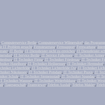
,
Computerservice Berlin
,
Computerservice Wilmersdorf
,
das Programm 
ür IT Problem gesucht
,
Fernsteuerung
,
Fernsupport
,
Fernwartung
,
Inter
erater
,
IT Berlin
,
IT Dienstleister nicht zu erreichen
,
IT Dienstleister sc
mersdorf
,
IT Service Berlin
,
IT Service Falkensee
,
IT Techniker Armee
ttenburg
,
IT Techniker Firma
,
IT Techniker Friedenau
,
IT Techniker F
hniker Haselhorst
,
IT Techniker Heiligensee
,
IT Techniker Hermsdorf
chniker Lichterfelde
,
IT Techniker Lichterfelde Ost
,
IT Techniker Lich
chniker Nikolassee
,
IT Techniker Potsdam
,
IT Techniker Praxis
,
IT Tec
niker Schule
,
IT Techniker Siemensstadt
,
IT Techniker Spandau
,
IT Te
IT Techniker Wannsee
,
IT Techniker Weiterbildung
,
IT Techniker Wes
all
,
Tagesgeschäft
,
Teamviewer
,
Telefon Ausfall
,
Telefon Makler
,
Telef