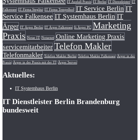
Systemhaus Falkensee
IT Ausfall Praxis
IT Berlin
IT Dienstleister
IT
IT Service Berlin
IT
Falkensee
IT Firma Steglitz
IT Firma Tempelhof
Service Falkensee
IT Systemhaus Berlin
IT
Marketing
Ärger
IT Ärger Berlin
IT Ärger Falkensee
It Ärger PC
Praxis
Online Marketing Praxis
Notar IT
Notarnet
Telefon Makler
servicemitarbeiter
Telefonmakler
Telefon Makler Berlin
Telefon Makler Falkensee
Ärger in der
Praxis
Ärger in der Praxis mit der IT
Ärger Server
Aktuelles:
IT Systemhaus Berlin
IT Dienstleister Berlin Brandenburg
bundesweit