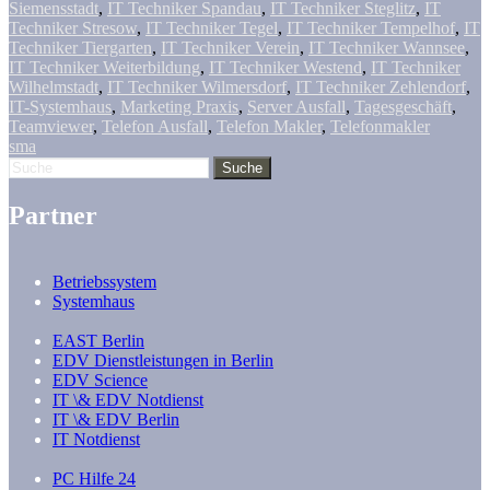
Siemensstadt
,
IT Techniker Spandau
,
IT Techniker Steglitz
,
IT
Techniker Stresow
,
IT Techniker Tegel
,
IT Techniker Tempelhof
,
IT
Techniker Tiergarten
,
IT Techniker Verein
,
IT Techniker Wannsee
,
IT Techniker Weiterbildung
,
IT Techniker Westend
,
IT Techniker
Wilhelmstadt
,
IT Techniker Wilmersdorf
,
IT Techniker Zehlendorf
,
IT-Systemhaus
,
Marketing Praxis
,
Server Ausfall
,
Tagesgeschäft
,
Teamviewer
,
Telefon Ausfall
,
Telefon Makler
,
Telefonmakler
sma
Partner
Betriebssystem
Systemhaus
EAST Berlin
EDV Dienstleistungen in Berlin
EDV Science
IT \& EDV Notdienst
IT \& EDV Berlin
IT Notdienst
PC Hilfe 24