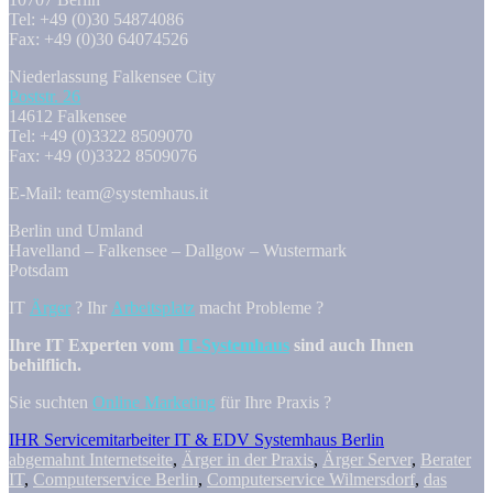
Tel: +49 (0)30 54874086
Fax: +49 (0)30 64074526
Niederlassung Falkensee City
Poststr. 26
14612 Falkensee
Tel: +49 (0)3322 8509070
Fax: +49 (0)3322 8509076
E-Mail: team@systemhaus.it
Berlin und Umland
Havelland – Falkensee – Dallgow – Wustermark
Potsdam
IT
Ärger
? Ihr
Arbeitsplatz
macht Probleme ?
Ihre IT Experten vom
IT-Systemhaus
sind auch Ihnen
behilflich.
Sie suchten
Online Marketing
für Ihre Praxis ?
IHR Servicemitarbeiter IT & EDV Systemhaus Berlin
abgemahnt Internetseite
,
Ärger in der Praxis
,
Ärger Server
,
Berater
IT
,
Computerservice Berlin
,
Computerservice Wilmersdorf
,
das