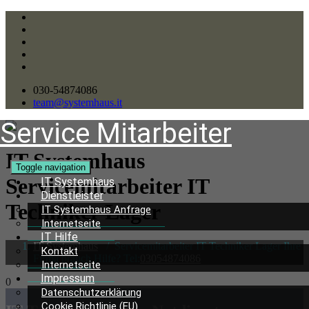
030-54874086
team@systemhaus.it
Service Mitarbeiter
IT Systemhaus
Toggle navigation
Servicemitarbeiter
IT
IT Systemhaus
Dienstleister
Techniker Lager
IT Systemhaus Anfrage
Internetseite
IT Hilfe
IT Systemhaus
/
Servicemitarbeiter IT Techniker Lager Ihre
Kontakt
Firma brauch Hilfe? Tel:
03054874086
Internetseite
Impressum
0
Datenschutzerklärung
Cookie Richtlinie (EU)