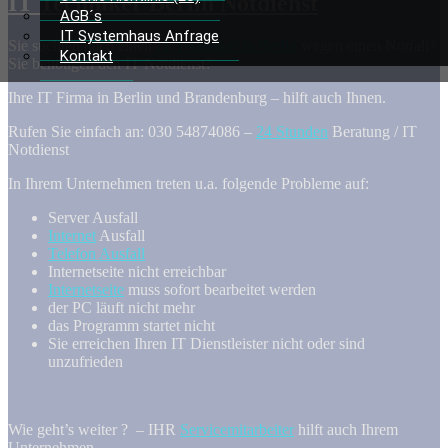
IT Techniker Berlin Notdienst
AGB´s
IT Systemhaus Anfrage
Sie suchten nach einen
IT Techniker in Berlin
wegen einen Notfall?
Kontakt
Sie benötigen den IT Notdienst?
Ihre IT Firma in Berlin und Brandenburg – hilft auch Ihnen.
Rufen Sie einfach an: 030 54874086 –
24 Stunden
Beratung / IT
Notdienst
In Ihrem Unternehmen treten u.a. folgende Probleme auf:
Server Ausfall
Internet
Ausfall
Telefon Ausfall
Internetseite nicht erreichbar
Internetseite
muss sofort bearbeitet werden
der PC läuft nicht mehr
das Programm startet nicht
Sie erreichen Ihren IT Dienstleister nicht oder sind
unzufrieden
Wie geht’s weiter ? – IHR
Servicemitarbeiter
hilft auch Ihrem
Unternehmen.