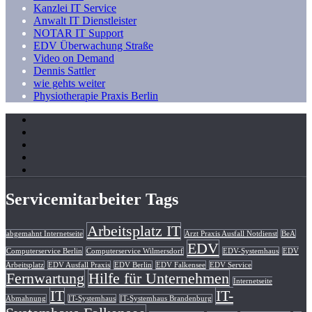
Kanzlei IT Service
Anwalt IT Dienstleister
NOTAR IT Support
EDV Überwachung Straße
Video on Demand
Dennis Sattler
wie gehts weiter
Physiotherapie Praxis Berlin
Servicemitarbeiter Tags
Arbeitsplatz IT
abgemahnt Internetseite
Arzt Praxis Ausfall Notdienst
BeA
EDV
Computerservice Berlin
Computerservice Wilmersdorf
EDV-Systemhaus
EDV
Arbeitsplatz
EDV Ausfall Praxis
EDV Berlin
EDV Falkensee
EDV Service
Fernwartung
Hilfe für Unternehmen
Internetseite
IT
IT-
Abmahnung
IT-Systemhaus
IT-Systemhaus Brandenburg